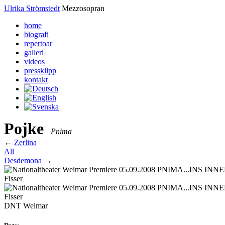
Ulrika Strömstedt
Mezzosopran
home
biografi
repertoar
galleri
videos
pressklipp
kontakt
Pojke
Pnima
←
Zerlina
All
Desdemona
→
DNT Weimar